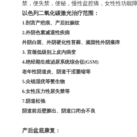
禁，便失禁，便秘，慢性盆腔痛，女性性功能
以色列二氧化碳激光治疗
范围：
1.剖宫产疤痕、产后妊娠纹
2.外阴色素减退性疾病
外阴白斑、外阴硬化性苔藓、顽固性外阴瘙痒
3. 宫颈低级别上皮内病变
4.绝经期生殖泌尿系统综合征(GSM)
老年性阴道炎、阴道干涩萎缩等
5.尖锐湿疣等赘生物
6.女性压力性尿失禁等
7.阴道松弛
阴道前后壁膨出、阴道口闭合不良
产后盆底康复：