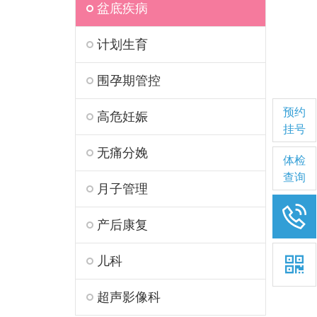
盆底疾病
计划生育
围孕期管控
预约
高危妊娠
挂号
无痛分娩
体检
查询
月子管理
产后康复
儿科

超声影像科