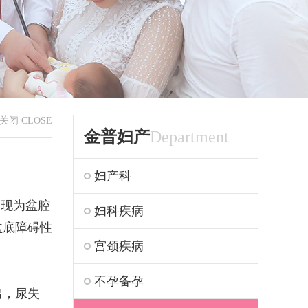
关闭 CLOSE
金普妇产
Department
妇产科
表现为盆腔
妇科疾病
盆底障碍性
宫颈疾病
不孕备孕
出，尿失